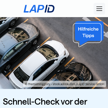
© themorningglory - stock.adobe.com I LapID Service GmbH
Schnell-Check vor der