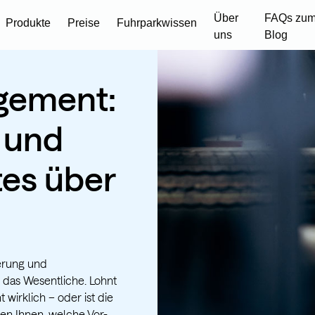
Über
FAQs zum
Produkte
Preise
Fuhrparkwissen
uns
Blog
gement:
 und
es über
erung und
r das Wesentliche. Lohnt
wirklich – oder ist die
gen Ihnen, welche Vor-