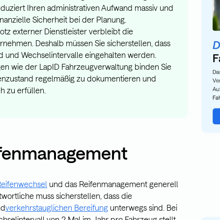
eduziert Ihren administrativen Aufwand massiv und
nanzielle Sicherheit bei der Planung.
rotz externer Dienstleister verbleibt die
rnehmen. Deshalb müssen Sie sicherstellen, dass
nd und Wechselintervalle eingehalten werden.
gen wie der LapID Fahrzeugverwaltung binden Sie
ifenzustand regelmäßig zu dokumentieren und
 zu erfüllen.
eifenmanagement
eifenwechsel
und das Reifenmanagement generell
twortliche muss sicherstellen, dass die
nd
verkehrstauglichen Bereifung
unterwegs sind. Bei
lintervall von 2 Mal im Jahr pro Fahrzeug stellt