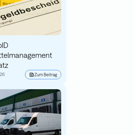
pID
ettelmanagement
atz
026
Zum Beitrag