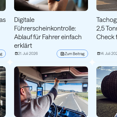
las
Digitale
Tachog
Führerscheinkontrolle:
2,5 Ton
Ablauf für Fahrer einfach
Check f
erklärt
21. Juli 2026
14. Juli 20
ag
Zum Beitrag