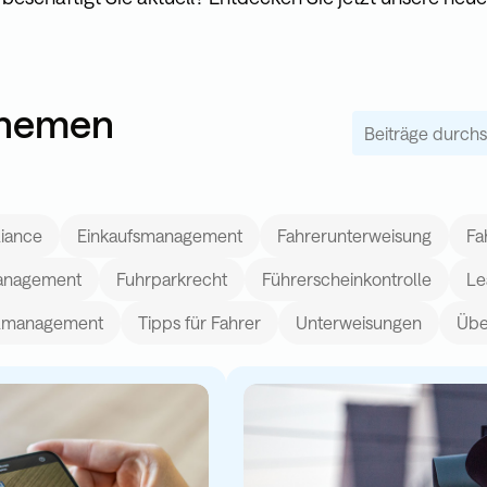
 Themen
Dies ist ein Such
Es gibt keine Vor
iance
Einkaufsmanagement
Fahrerunterweisung
Fa
anagement
Fuhrparkrecht
Führerscheinkontrolle
Le
elmanagement
Tipps für Fahrer
Unterweisungen
Übe