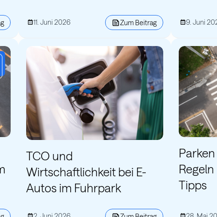
11. Juni 2026
9. Juni 20
ag
Zum Beitrag
Parken 
TCO und
m
Regeln 
Wirtschaftlichkeit bei E-
Tipps
Autos im Fuhrpark
2. Juni 2026
28. Mai 2
ag
Zum Beitrag