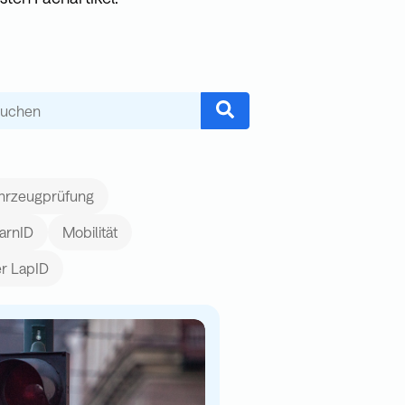
feld mit einer automatischen Vorschlagsfunktion.
schläge, da das Suchfeld leer ist.
hrzeugprüfung
arnID
Mobilität
r LapID