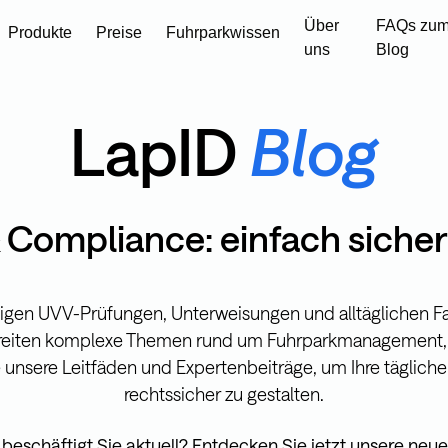
Über
FAQs zum
Produkte
Preise
Fuhrparkwissen
uns
Blog
LapID
Blog
 Compliance: einfach siche
gen UVV-Prüfungen, Unterweisungen und alltäglichen Fahr
reiten komplexe Themen rund um Fuhrparkmanagement,
 unsere Leitfäden und Expertenbeiträge, um Ihre tägliche
rechtssicher zu gestalten.
schäftigt Sie aktuell? Entdecken Sie jetzt unsere neue