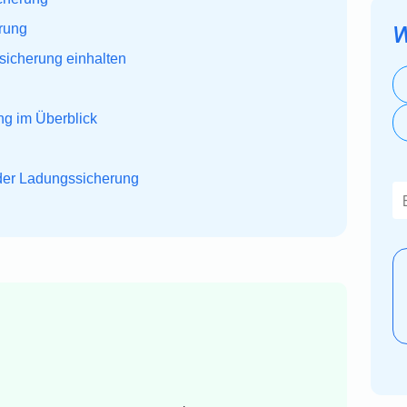
rung
W
icherung einhalten
ng im Überblick
der Ladungssicherung
Di
E