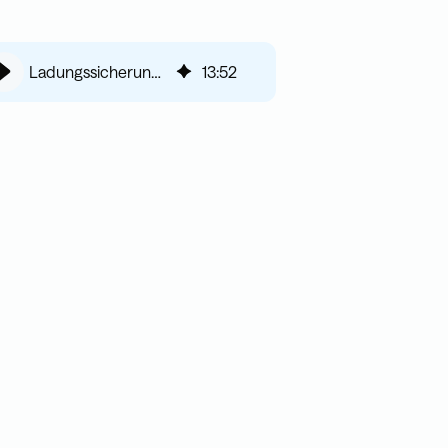
Ladungssicherung: Arten der Sicherungsmittel im Überblick
13
:
52