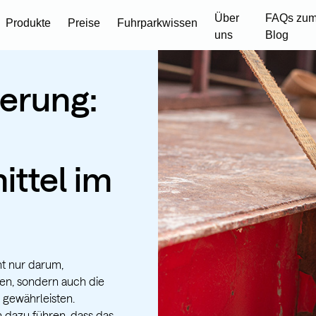
Über
FAQs zum
Produkte
Preise
Fuhrparkwissen
uns
Blog
erung:
ttel im
ht nur darum,
en, sondern auch die
 gewährleisten.
 dazu führen, dass das