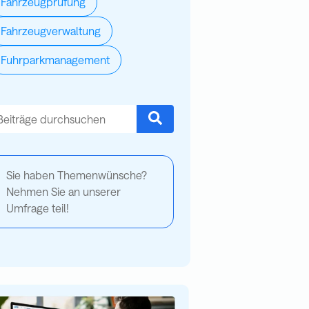
Fahrzeugprüfung
Fahrzeugverwaltung
Fuhrparkmanagement
es ist ein Suchfeld mit einer automatischen Vorschlagsfunktion.
s gibt keine Vorschläge, da das Suchfeld leer ist.
Sie haben Themenwünsche?
Nehmen Sie an unserer
Umfrage teil!