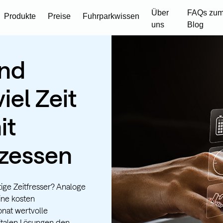
Über
FAQs zum
Produkte
Preise
Fuhrparkwissen
uns
Blog
und
iel Zeit
it
ozessen
tige Zeitfresser? Analoge
ne kosten
nat wertvolle
gitalen Lösungen den