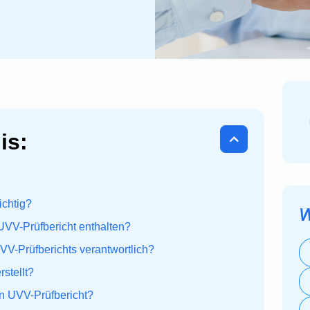
is:
ichtig?
W
 UVV-Prüfbericht enthalten?
UVV-Prüfberichts verantwortlich?
stellt?
en UVV-Prüfbericht?