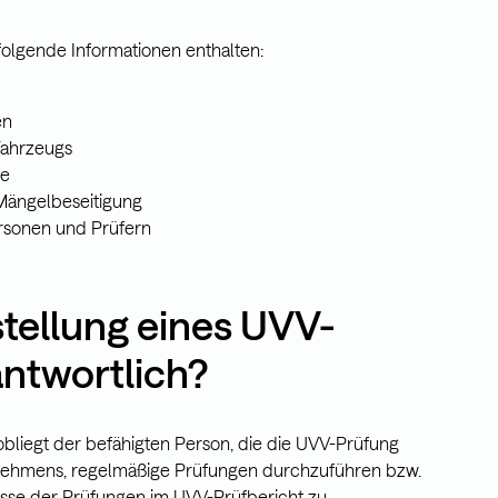
folgende Informationen enthalten:
en
Fahrzeugs
te
ängelbeseitigung
rsonen und Prüfern
rstellung eines UVV-
antwortlich?
obliegt der befähigten Person, die die UVV-Prüfung
ternehmens, regelmäßige Prüfungen durchzuführen bzw.
isse der Prüfungen im UVV-Prüfbericht zu