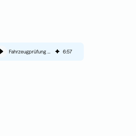
Fahrzeugprüfung nach UVV Fahrzeuge - Rechtliche Basis
6
:
57