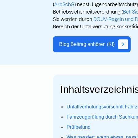
(
ArbSchG
) nebst Jugendarbeitsschutzg
Betriebssicherheitsverordnung (
BetrSi
Sie werden durch
DGUV-Regeln und D
Bereich der Unfallverhütung konkretisie
Blog Beitrag anhören (KI)
Inhaltsverzeichnis
Unfallverhütungsvorschrift Fahr
Fahrzeugprüfung durch Sachkun
Prüfbefund
Was passiert, wenn etwas „passi