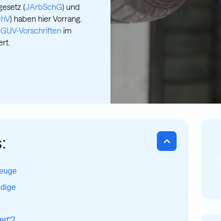
esetz (
JArbSchG
) und
chV
) haben hier Vorrang.
GUV-Vorschriften
im
rt.
:
zeuge
dige
ert“?