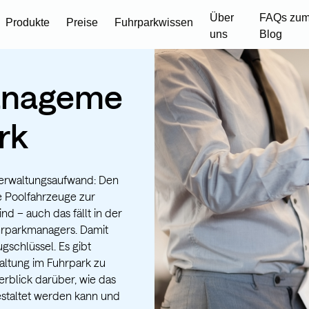
Über
FAQs zum
Produkte
Preise
Fuhrparkwissen
uns
Blog
anageme
rk
Verwaltungsaufwand: Den
e Poolfahrzeuge zur
d – auch das fällt in der
hrparkmanagers. Damit
gschlüssel. Es gibt
altung im Fuhrpark zu
rblick darüber, wie das
staltet werden kann und