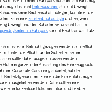
n. So müssen in einem Fuhrpark Schäden am Fahrzeug
hrzeug, das nicht
betriebssicher
ist, nicht bewegt
 Schadens keine Rechenschaft ablegen, könnte er die
Zudem kann eine
Fahrtenbuchauflage
drohen, wenn
hrzeug bewegt und den Schaden verursacht hat. Im
swidrigkeiten im Fuhrpark
spricht Rechtsanwalt Lutz
och muss es in Betracht gezogen werden, schließlich
mitunter die Pflicht für die Sicherheit seiner
ulation sollte daher ausgeschlossen werden.
 Flotte ergänzen, die Auslastung des Fahrzeugpools
ehmen Corporate Carsharing anbietet, hat die
nt. Bei Letztgenanntem können die Firmenfahrzeuge
sonen ausgeliehen werden. Dafür sollten eine
wie eine lückenlose Dokumentation und flexible