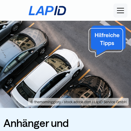
© themorningglory - stock.adobe.com I LapID Service GmbH
Anhänger und