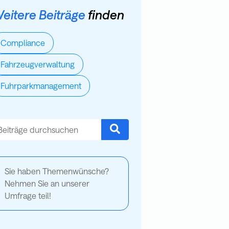
eitere Beiträge
finden
Compliance
Fahrzeugverwaltung
Fuhrparkmanagement
es ist ein Suchfeld mit einer automatischen Vorschlagsfunktion.
s gibt keine Vorschläge, da das Suchfeld leer ist.
Sie haben Themenwünsche?
Nehmen Sie an unserer
Umfrage teil!