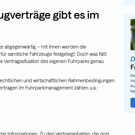
ugverträge gibt es im
ge allgegenwärtig – mit ihnen werden die
 sämtliche Fahrzeuge festgelegt. Doch was fällt
ie Vertragssituation des eigenen Fuhrparks genau
 rechtlichen und wirtschaftlichen Rahmenbedingungen
Verträgen im Fuhrparkmanagement zählen u.a.:
che Informationen. Zu den Vertragsinhalten, die dort