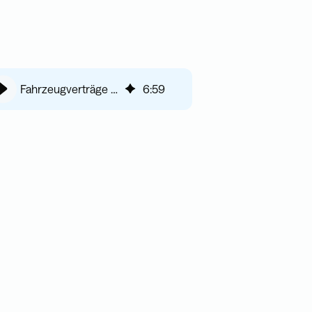
Fahrzeugverträge im Fuhrpark: Herausforderungen und digitale Lösungen
6
:
59