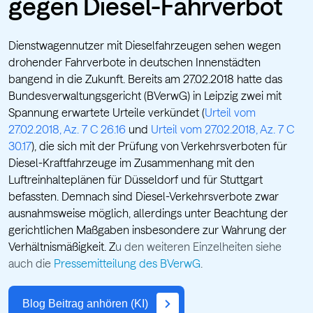
gegen Diesel-Fahrverbot
Dienstwagennutzer mit Dieselfahrzeugen sehen wegen
drohender Fahrverbote in deutschen Innenstädten
bangend in die Zukunft. Bereits am 27.02.2018 hatte das
Bundesverwaltungsgericht (BVerwG) in Leipzig zwei mit
Spannung erwartete Urteile verkündet (
Urteil vom
27.02.2018, Az. 7 C 26.16
und
Urteil vom 27.02.2018, Az. 7 C
30.17
), die sich mit der Prüfung von Verkehrsverboten für
Diesel-Kraftfahrzeuge im Zusammenhang mit den
Luftreinhalteplänen für Düsseldorf und für Stuttgart
befassten. Demnach sind Diesel-Verkehrsverbote zwar
ausnahmsweise möglich, allerdings unter Beachtung der
gerichtlichen Maßgaben insbesondere zur Wahrung der
Verhältnismäßigkeit. Z
u den weiteren Einzelheiten siehe
auch die
Pressemitteilung des BVerwG
.
Blog Beitrag anhören (KI)